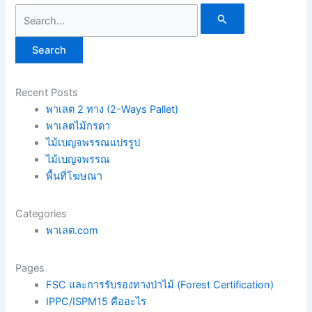
Search
for:
Recent Posts
พาเลต 2 ทาง (2-Ways Pallet)
พาเลตไม้กรดา
ไม้เบญจพรรณแปรรูป
ไม้เบญจพรรณ
พื้นที่โฆษณา
Categories
พาเลต.com
Pages
FSC และการรับรองทางป่าไม้ (Forest Certification)
IPPC/ISPM15 คืออะไร