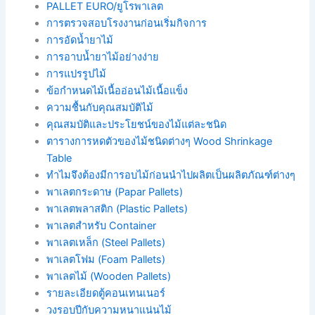
PALLET EURO/ยูโรพาเลต
การตรวจสอบโรงงานก่อนเริ่มกิจการ
การอัดน้ำยาไม้
การอาบน้ำยาไม้อย่างง่าย
การแปรรูปไม้
ข้อกำหนดไม้เนื้ออ่อนไม้เนื้อแข็ง
ความชื้นกับคุณสมบัติไม้
คุณสมบัติและประโยชน์ของไม้แต่ละชนิด
ตารางการหดตัวของไม้ชนิดต่างๆ Wood Shrinkage
Table
ทำไมจึงต้องมีการอบไม้ก่อนนำไปผลิตเป็นผลิตภัณฑ์ต่างๆ
พาเลตกระดาษ (Papar Pallets)
พาเลตพลาสติก (Plastic Pallets)
พาเลตสำหรับ Container
พาเลตเหล็ก (Steel Pallets)
พาเลตโฟม (Foam Pallets)
พาเลตไม้ (Wooden Pallets)
รายละเอียดตู้คอนเทนเนอร์
วงรอบปีกับความหนาแน่นไม้