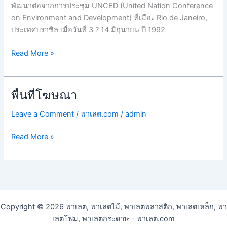
พัฒนาต่อจากการประชุม UNCED (United Nation Conference
on Environment and Development) ที่เมือง Rio de Janeiro,
ประเทศบราซิล เมื่อวันที่ 3 ? 14 มิถุนายน ปี 1992
ไม้
Read More »
เบญจพรรณ
พื้นที่โฆษณา
Leave a Comment
/
พาเลต.com
/
admin
พื้นที่
Read More »
โฆษณา
Copyright © 2026 พาเลต, พาเลตไม้, พาเลตพลาสติก, พาเลตเหล็ก, พา
เลตโฟม, พาเลตกระดาษ - พาเลต.com