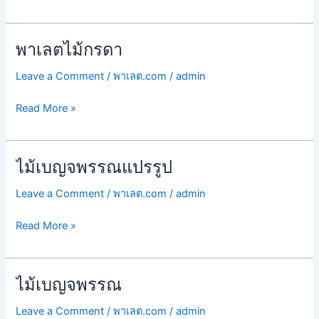
เลต
2
ทาง
พาเลตไม้กรดา
(2-
Ways
Leave a Comment
/
พาเลต.com
/
admin
Pallet)
พา
Read More »
เลต
ไม้
กรดา
ไม้เบญจพรรณแปรรูป
Leave a Comment
/
พาเลต.com
/
admin
ไม้
Read More »
เบญจพรรณ
แปรรูป
ไม้เบญจพรรณ
Leave a Comment
/
พาเลต.com
/
admin